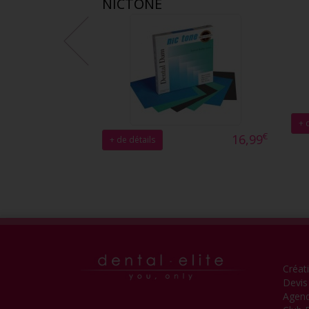
NICTONE
+ 
€
16,99
+ de détails
Créat
Devis
Agen