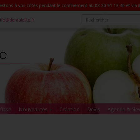
stons à vos côtés pendant le confinement au 03 20 91 13 40 et via in
nfo@dentalelite.fr
flash
Nouveautés
Création
Devis
Agenda & Ne