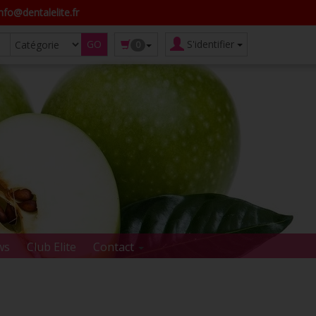
fo@dentalelite.fr
S'identifier
0
ws
Club Elite
Contact