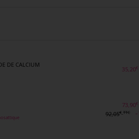
E DE CALCIUM
€
35,20
€
73,90
-
€
TTC
92,05
mosattique