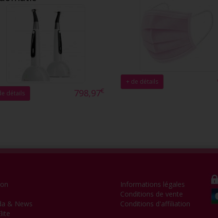
+ de détails
€
798,97
de détails
ion
Informations légales
Conditions de vente
da & News
Conditions d'affiliation
lite