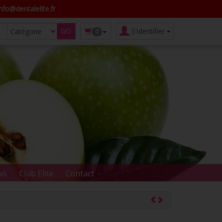
fo@dentalelite.fr
S'identifier
0
ws
Club Elite
Contact