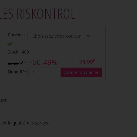
LES RISKONTROL
Couleur :
Stock : 408
-60.49%
€
24,99
€
TTC
63,25
Quantité :
unit.
vant la qualité des sprays.