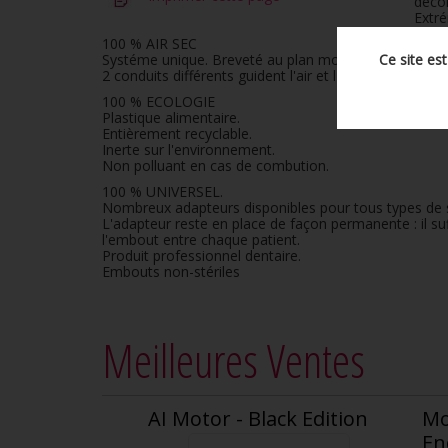
decon
Extr
100 % AIR SEC
Systéme unique. Breveté au plan mondial.
Ce site es
2 conduits différents guident l'air et l'eau de la serin
100 % ECOLOGIE
Plastique alimentaire.
Entièrement recyclable.
Inerte sur l'environnement.
Non polluant en cas de combution.
100 % UNIVERSEL.
Nombreux adapteurs disponibles pour tous types de 
L'adapteur reste en place de façon permanente : il su
l'embout entre chaque patient.
Produit professionnel dentaire.
Embouts non-stériles
Meilleures Ventes
AI Motor - Black Edition
Mo
En