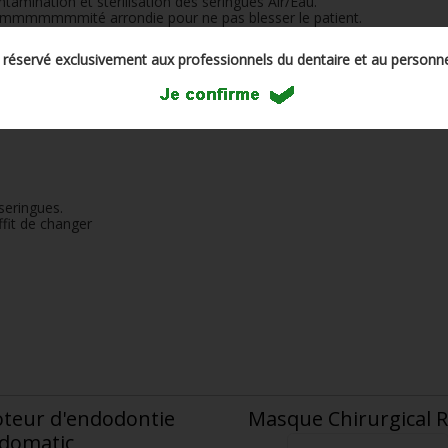
tamination et stérilisation des seringues Air/Eau.
émmmmmmmité arrondie pour ne pas blesser le patient.
t réservé exclusivement aux professionnels du dentaire et au personne
gue jusqu'à l'extrémité de l'embout.
seringues.
ffit de changer
teur d'endodontie
Masque Chirurgical 
domatic