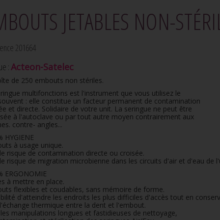
MBOUTS JETABLES NON-STÉRI
ence 201664
ue :
Acteon-Satelec
îte de 250 embouts non stériles.
ringue multifonctions est l'instrument que vous utilisez le
souvent : elle constitue un facteur permanent de contamination
ée et directe. Solidaire de votre unit. La seringue ne peut être
lisée à l'autoclave ou par tout autre moyen contrairement aux
nes. contre- angles...
% HYGIENE
uts à usage unique.
e risque de contamination directe ou croisée.
e risque de migration microbienne dans les circuits d'air et d'eau de l'
 % ERGONOMIE
es à mettre en place.
uts flexibles et coudables, sans mémoire de forme.
bilité d'atteindre les endroits les plus difficiles d'accès tout en conser
'échange thermique entre la dent et l'embout.
 les manipulations longues et fastidieuses de nettoyage,