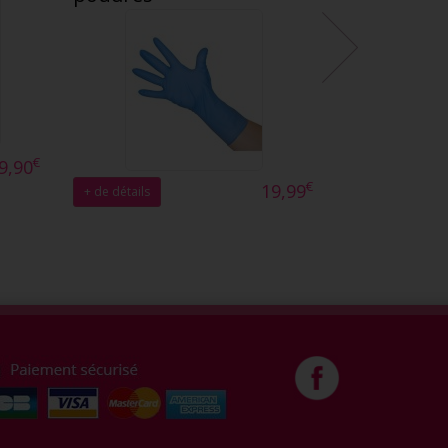
€
9,90
€
19,99
+ de détails