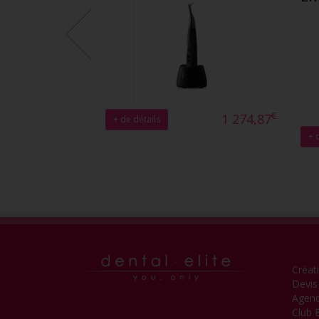
€
1 274,87
+ de détails
+ 
Créat
Devis
Agen
Club E