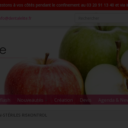
stons à vos côtés pendant le confinement au 03 20 91 13 40 et via in
nfo@dentalelite.fr
flash
Nouveautés
Création
Devis
Agenda & Ne
-STÉRILES RISKONTROL