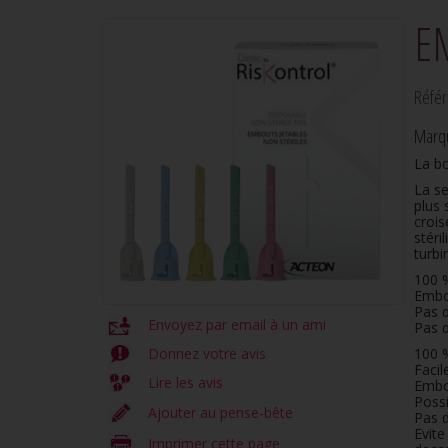
E
Référ
Marq
La bo
La se
plus 
crois
stéri
turbi
100 
Embo
Pas d
Envoyez par email à un ami
Pas d
Donnez votre avis
100
Facil
Lire les avis
Embo
Possi
Ajouter au pense-bête
Pas d
Evite
Imprimer cette page