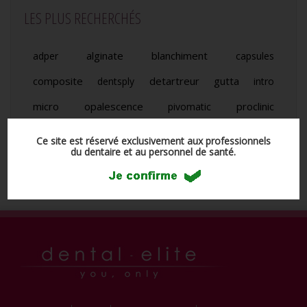
LES PLUS RECHERCHÉS
alginate
blanchiment
adper
capsules
composite
detartreur
gutta
dentsply
intro
micro
opalescence
proclinic
pivomatic
seringue
ultradent
scotchbond
Ce site est réservé exclusivement aux professionnels
du dentaire et au personnel de santé.