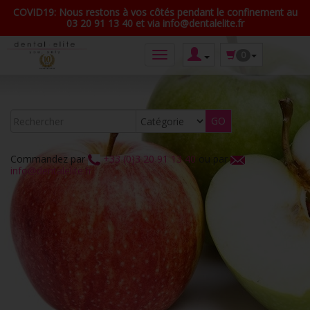
COVID19: Nous restons à vos côtés pendant le confinement au
03 20 91 13 40 et via info@dentalelite.fr
0
Commandez par
+33 (0)3 20 91 13 40
ou par
info@dentalelite.fr