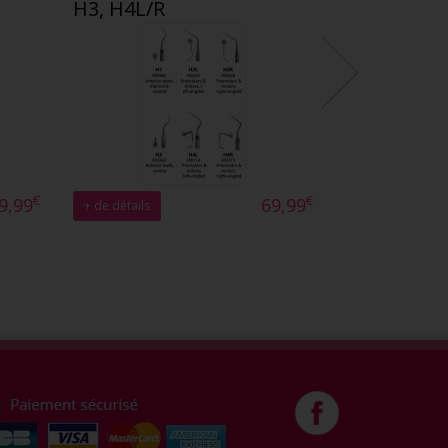
H3, H4L/R
€
€
9,99
69,99
+ de détails