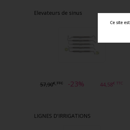
Elevateurs de sinus
Ce site es
-23%
€
TTC
€
TTC
57,90
44,58
LIGNES D'IRRIGATIONS