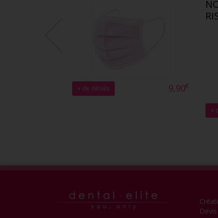
NO
RI
€
9,90
+ de détails
+ 
Créat
Devis