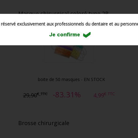
Masque chirurgical coloré type 2R
t réservé exclusivement aux professionnels du dentaire et au personne
boite de 50 masques - EN STOCK
-83.31%
€
TTC
€
TTC
29,90
4,99
Brosse chirurgicale