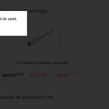
Torq Control Anthogyr
l de santé.
Clé dynamo manuelle universelle
-8.06%
€
TTC
€
TTC
869,00
798,96
Gaines de protection 10u