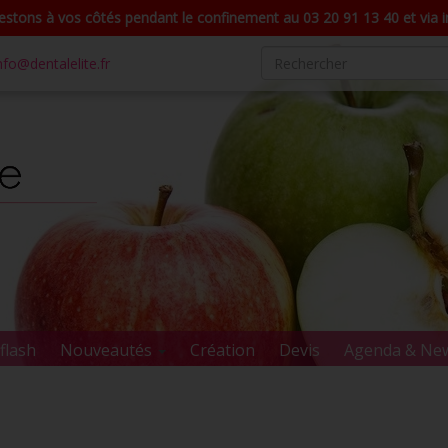
stons à vos côtés pendant le confinement au 03 20 91 13 40 et via in
nfo@dentalelite.fr
flash
Nouveautés
Création
Devis
Agenda & Ne