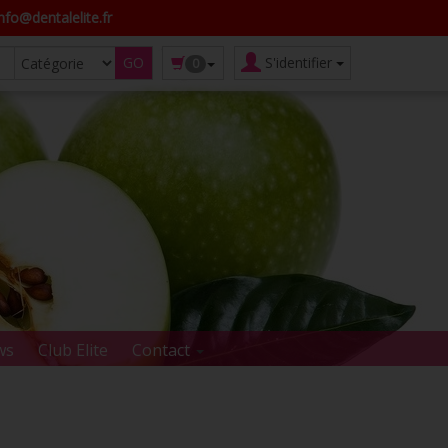
fo@dentalelite.fr
S'identifier
0
ws
Club Elite
Contact