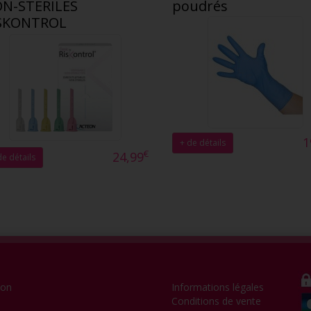
N-STÉRILES
poudrés
SKONTROL
1
+ de détails
€
24,99
de détails
ion
Informations légales
Conditions de vente