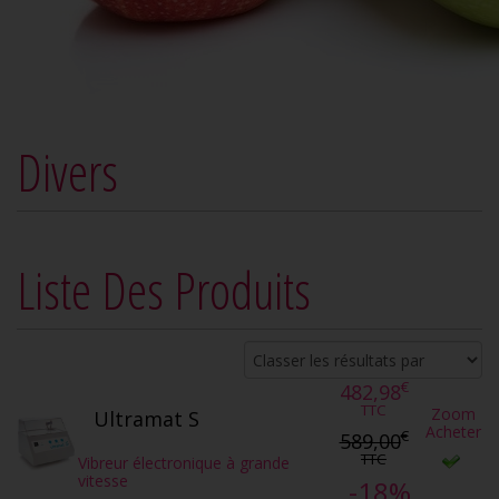
Divers
Liste Des Produits
€
482,98
TTC
Zoom
Ultramat S
Acheter
€
589,00
TTC
Vibreur électronique à grande
vitesse
-18%