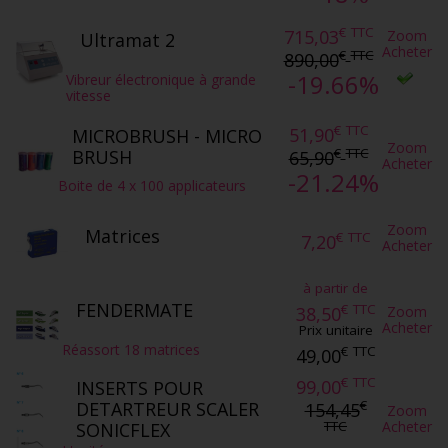
€
TTC
715,03
Zoom
Ultramat 2
Acheter
€
TTC
890,00
-19.66%
Vibreur électronique à grande
vitesse
€
TTC
51,90
MICROBRUSH - MICRO
Zoom
€
TTC
BRUSH
65,90
Acheter
-21.24%
Boite de 4 x 100 applicateurs
Zoom
Matrices
€
TTC
7,20
Acheter
à partir de
FENDERMATE
€
TTC
38,50
Zoom
Acheter
Prix unitaire
Réassort 18 matrices
€
TTC
49,00
€
TTC
99,00
INSERTS POUR
€
DETARTREUR SCALER
154,45
Zoom
Acheter
TTC
SONICFLEX