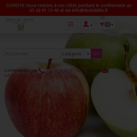
COVID19: Nous restons à vos côtés pendant le confinement au
03 20 91 13 40 et via info@dentalelite.fr
0
Commandez par
+33 (0)3 20 91 13 40
ou par
info@dentalelite.fr