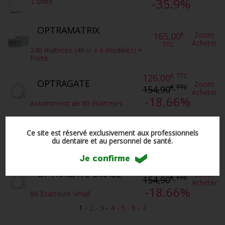
-35.9%
L'unité
OPTRAMATRIX
€
165,00
Zoom
Acheter
TTC
240 matrices (40 u. x 6 modèles) +
Porte
€
TTC
126,00
OPTRAGATE
Zoom
€
TTC
154,90
Acheter
-18.66%
Assortiment de 80 Ecarteurs
€
TTC
126,00
OPTRAGATE REGULAR
Zoom
€
TTC
Ce site est réservé exclusivement aux professionnels
154,90
Acheter
du dentaire et au personnel de santé.
-18.66%
80 Ecarteurs Regular
€
TTC
126,00
OPTRAGATE SMALL
Zoom
€
TTC
154,90
Acheter
-18.66%
80 Ecarteurs Small
1
-
2
-
3
-
4
-
5
-
6
-
7