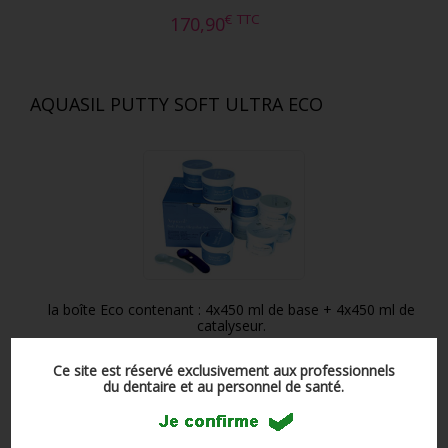
€
TTC
170,90
AQUASIL PUTTY SOFT ULTRA ECO
la boîte Eco contenant : 4x450 ml de base + 4x450 ml de
catalyseur.
Ce site est réservé exclusivement aux professionnels
€
TTC
580,90
du dentaire et au personnel de santé.