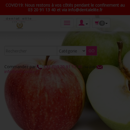
COVID19: Nous restons à vos côtés pendant le confinement au
03 20 91 13 40 et via info@dentalelite.fr
0
Commandez par
+33 (0)3 20 91 13 40
ou par
info@dentalelite.fr