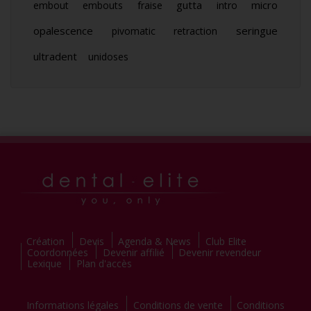
gutta
micro
embout
embouts
fraise
intro
opalescence
seringue
pivomatic
retraction
ultradent
unidoses
Création
Devis
Agenda & News
Club Elite
Coordonnées
Devenir affilié
Devenir revendeur
Lexique
Plan d'accès
Informations légales
Conditions de vente
Conditions