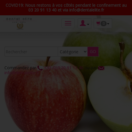
COVID19: Nous restons à vos côtés pendant le confinement au
03 20 91 13 40 et via info@dentalelite.fr
0
Commandez par
+33 (0)3 20 91 13 40
ou par
info@dentalelite.fr