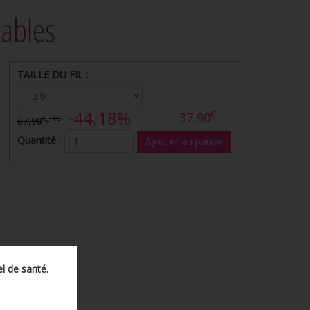
ables
TAILLE DU FIL :
-44.18%
€
37,90
€
TTC
67,90
Quantité :
l de santé.