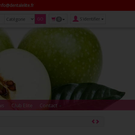
fo@dentalelite.fr
S'identifier
0
ws
Club Elite
Contact