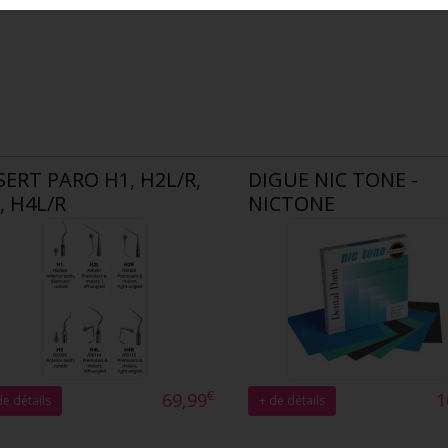
SERT PARO H1, H2L/R,
DIGUE NIC TONE -
, H4L/R
NICTONE
€
69,99
1
de détails
+ de détails