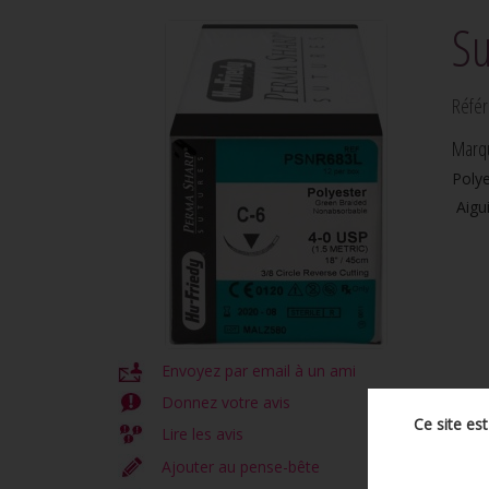
Su
Réfé
Marq
Polye
Aigui
Envoyez par email à un ami
Donnez votre avis
Ce site es
Lire les avis
Ajouter au pense-bête