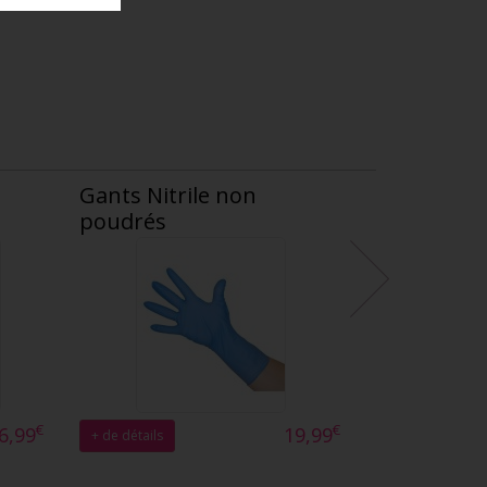
Gants Nitrile non
poudrés
€
€
6,99
19,99
+ de détails