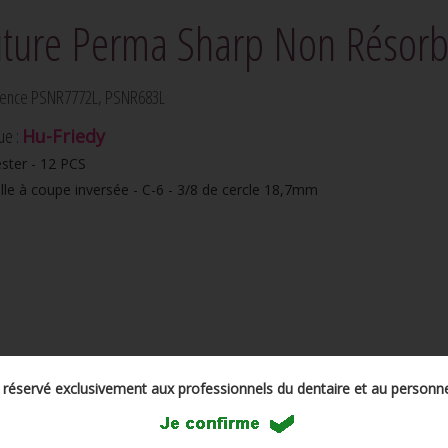
ture Perma Sharp Non Résorb
rence PSNR7772L, PSNR683L
ue :
Hu-Friedy
ster - 12 PCS
lle à coupe inversée - C-6 - 3/8 de cercle 18,7mm
t réservé exclusivement aux professionnels du dentaire et au personne