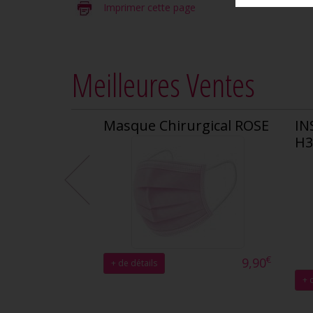
Imprimer cette page
Meilleures Ventes
Masque Chirurgical ROSE
IN
H3
€
9,90
+ de détails
+ 