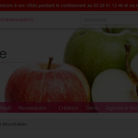
stons à vos côtés pendant le confinement au 03 20 91 13 40 et via in
nfo@dentalelite.fr
flash
Nouveautés
Création
Devis
Agenda & Ne
n Résorbables