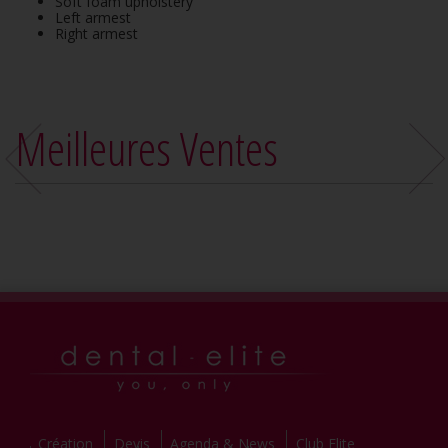
Soft foam upholstery
Left armest
Right armest
Meilleures Ventes
Création
Devis
Agenda & News
Club Elite