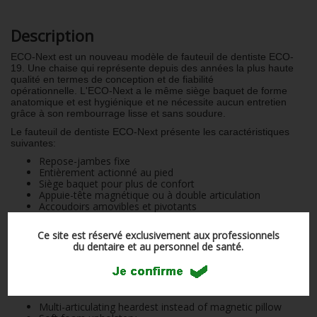
Description
ECO-Next est un nouveau modèle de fauteuil de dentiste ECO-
19.
Une chaise qui représente depuis des années la plus haute
qualité en termes de conception et de fiabilité
opérationnelle.
L'ECO-Next a le même siège baquet de forme
anatomique et est hygiénique et ne nécessite aucun entretien
grâce à son rembourrage lisse et sans soudure.
Le fauteuil de dentiste ECO-Next présente les caractéristiques
suivantes:
Repose-jambes fixe
Entièrement actionné au pied
Siège baquet pour plus de confort
Appuie-tête magnétique ou à double articulation
Accoudoirs amovibles et pivotants
Les accoudoirs peuvent être obtenus individuellement et installés
Ce site est réservé exclusivement aux professionnels
ultérieurement.
Un support peut être monté sur le fauteuil afin de
du dentaire et au personnel de santé.
supporter un phare.
Les deux prises de courant incorporées
peuvent être utilisées pour connecter l’unité mobile et l’unité
d’aspiration.
Options:
Multi-articulating heardest instead of magnetic pillow