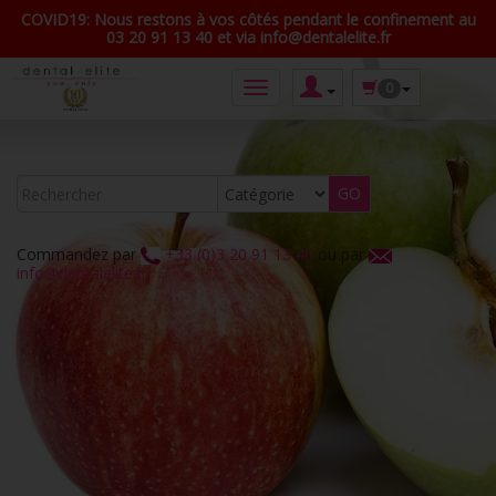
COVID19: Nous restons à vos côtés pendant le confinement au
03 20 91 13 40 et via info@dentalelite.fr
0
Commandez par
+33 (0)3 20 91 13 40
ou par
info@dentalelite.fr