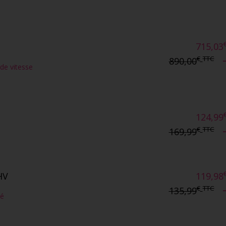
715,03
€
TTC
890,00
nde vitesse
124,99
€
TTC
169,99
HV
119,98
€
TTC
135,99
té