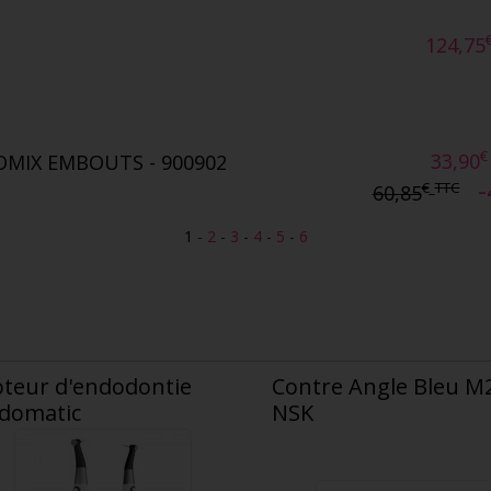
124,75
€
33,90
OMIX EMBOUTS - 900902
-
€
TTC
60,85
1
-
2
-
3
-
4
-
5
-
6
teur d'endodontie
Contre Angle Bleu M
domatic
NSK