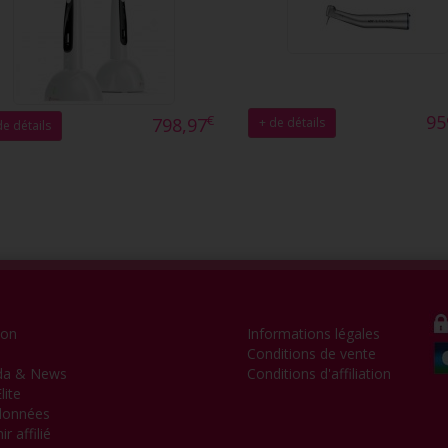
95
€
798,97
+ de détails
de détails
ion
Informations légales
Conditions de vente
da & News
Conditions d'affiliation
lite
données
r affilié