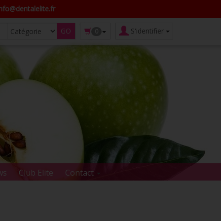
fo@dentalelite.fr
S'identifier
0
ws
Club Elite
Contact