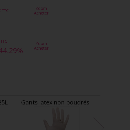
Zoom
€
TTC
Acheter
TTC
Zoom
Acheter
44.29%
25L
Gants latex non poudrés