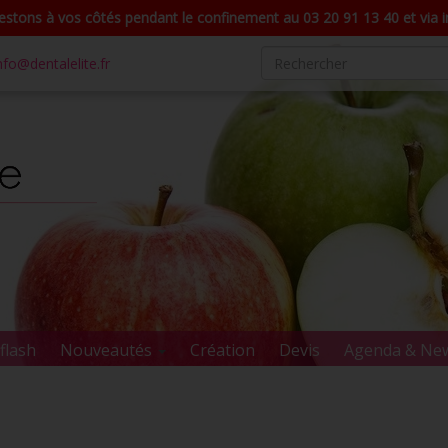
stons à vos côtés pendant le confinement au 03 20 91 13 40 et via in
nfo@dentalelite.fr
flash
Nouveautés
Création
Devis
Agenda & Ne