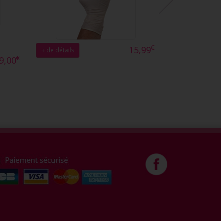
€
15,99
+ de détails
€
9,00