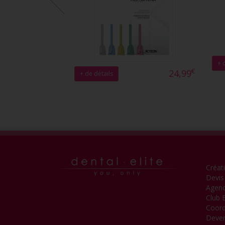
+ 
€
24,99
+ de détails
Créat
Devis
Agen
Club E
Coor
Deveni