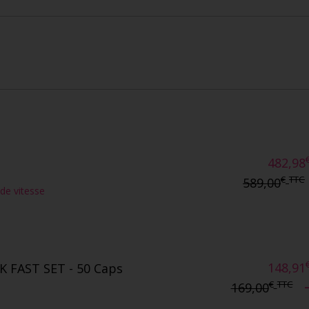
482,98
€
TTC
589,00
nde vitesse
148,91
 FAST SET - 50 Caps
€
TTC
169,00