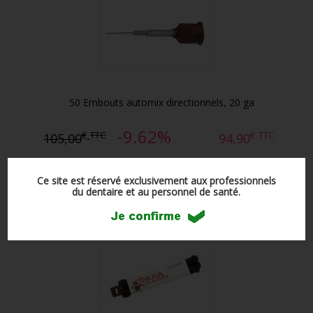
50 Embouts automix directionnels, 20 ga
-9.62%
€
TTC
€
TTC
105,00
94,90
Ce site est réservé exclusivement aux professionnels
du dentaire et au personnel de santé.
1 Seringue ACTIVA Kids BioACTIVE
Restauration