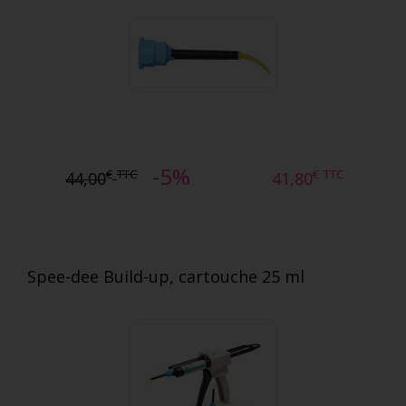
-5%
€
TTC
€
TTC
44,00
41,80
Spee-dee Build-up, cartouche 25 ml