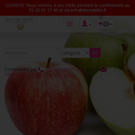
COVID19: Nous restons à vos côtés pendant le confinement au
03 20 91 13 40 et via info@dentalelite.fr
0
Commandez par
+33 (0)3 20 91 13 40
ou par
info@dentalelite.fr