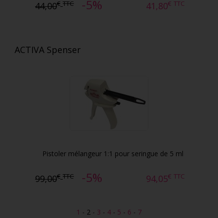
-5%
€
TTC
€
TTC
44,00
41,80
ACTIVA Spenser
Pistoler mélangeur 1:1 pour seringue de 5 ml
-5%
€
TTC
€
TTC
99,00
94,05
1
-
2
-
3
-
4
-
5
-
6
-
7