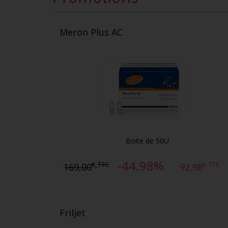
Meron Plus AC
Boite de 50U
-44.98%
€
TTC
€
TTC
169,00
92,98
Friljet