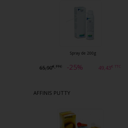
Spray de 200g
-25%
€
TTC
€
TTC
65,90
49,43
AFFINIS PUTTY