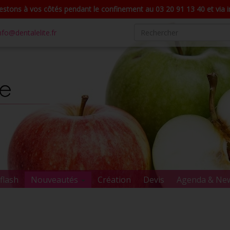
stons à vos côtés pendant le confinement au 03 20 91 13 40 et via in
nfo@dentalelite.fr
flash
Nouveautés
Création
Devis
Agenda & Ne