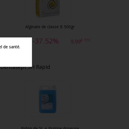
Alginate de classe B 500gr
-37.52%
€
TTC
€
TTC
15,99
9,99
l de santé.
Dentasept 3H Rapid
Bidon de 5L + Pompe doseuse