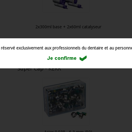
2x300ml base + 2x60ml catalyseur
-8.36%
€
TTC
€
TTC
311,00
285,00
t réservé exclusivement aux professionnels du dentaire et au personne
Super Cap - KERR
Acier 0.038 - 6,3 mm (50)