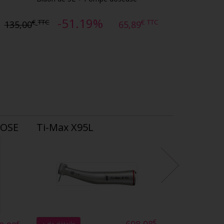
-51.19%
€
TTC
€
TTC
135,00
65,89
ROSE
Ti-Max X95L
€
€