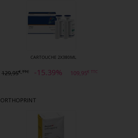
CARTOUCHE 2X380ML
-15.39%
€
TTC
€
TTC
129,95
109,95
ORTHOPRINT