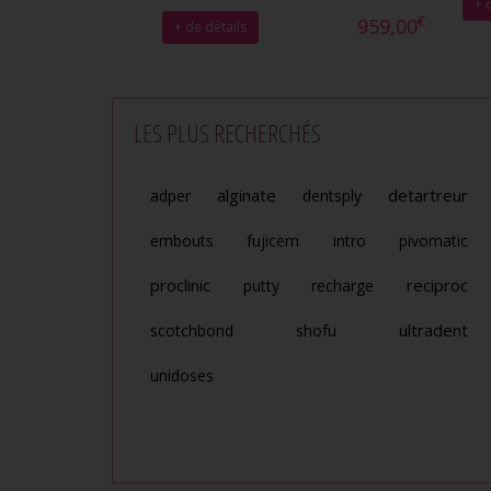
+ 
€
959,00
+ de détails
LES PLUS RECHERCHÉS
alginate
detartreur
adper
dentsply
embouts
fujicem
intro
pivomatic
proclinic
reciproc
putty
recharge
ultradent
scotchbond
shofu
unidoses