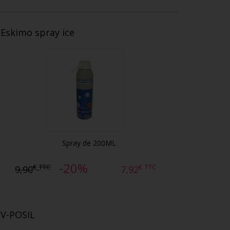
Eskimo spray ice
Spray de 200ML
-20%
€
TTC
€
TTC
9,90
7,92
V-POSIL