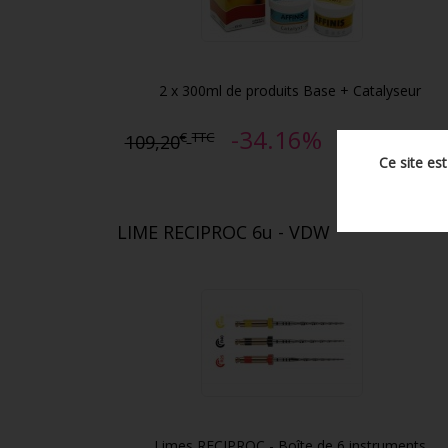
2 x 300ml de produits Base + Catalyseur
-34.16%
€
TTC
€
TTC
109,20
71,90
Ce site es
LIME RECIPROC 6u - VDW
Limes RECIPROC - Boîte de 6 instruments