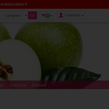
fo@dentalelite.fr
S'identifier
0
ws
Club Elite
Contact