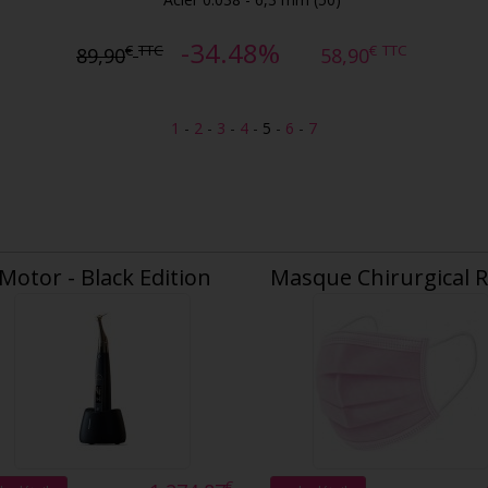
-34.48%
€
TTC
€
TTC
89,90
58,90
1
-
2
-
3
-
4
-
5
-
6
-
7
 Motor - Black Edition
Masque Chirurgical 
€